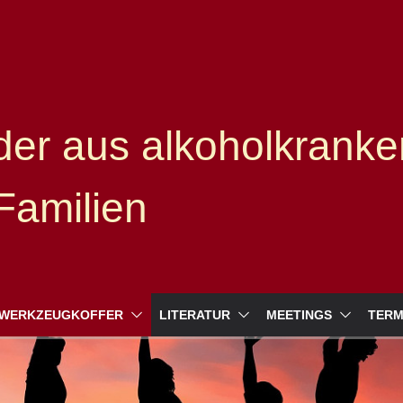
er aus alkoholkranke
Familien
WERKZEUGKOFFER
LITERATUR
MEETINGS
TERM