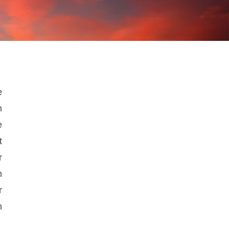
e
n
e
t
r
n
r
n