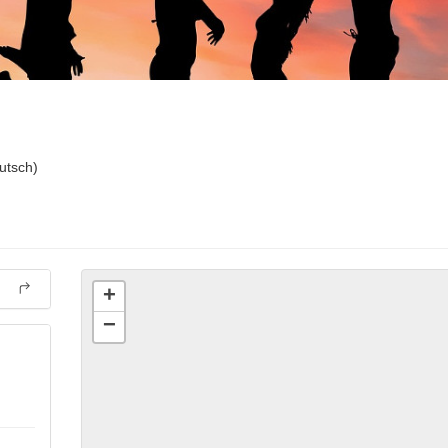
utsch)
+
−