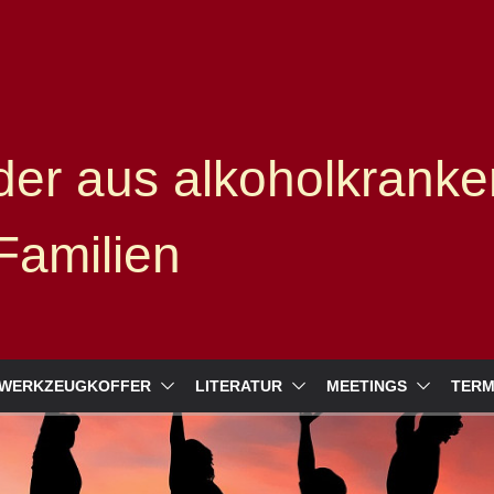
er aus alkoholkranke
Familien
WERKZEUGKOFFER
LITERATUR
MEETINGS
TERM