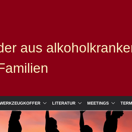
er aus alkoholkranke
Familien
WERKZEUGKOFFER
LITERATUR
MEETINGS
TERM