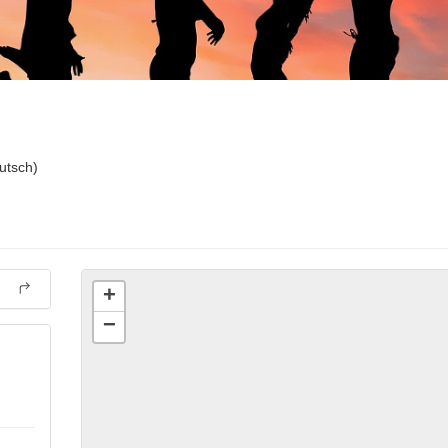
utsch)
+
−