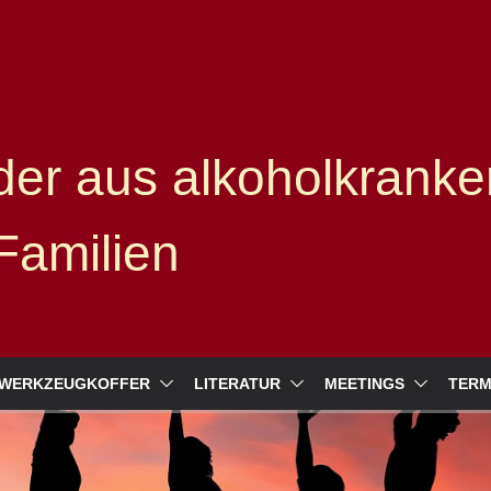
er aus alkoholkranke
Familien
WERKZEUGKOFFER
LITERATUR
MEETINGS
TERM