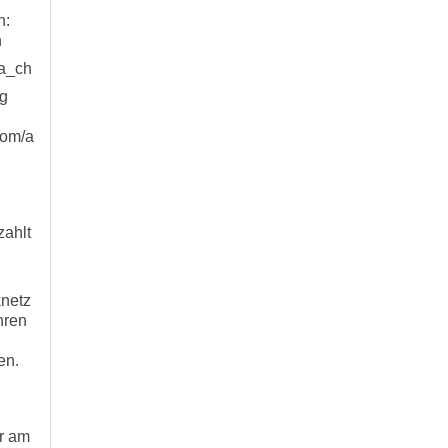
n:
h
_a_ch
g
com/a
zahlt
knetz
hren
en.
r am