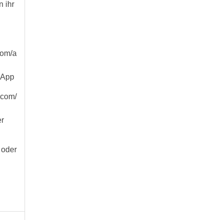
n ihr
com/a
 App
.com/
er
 oder