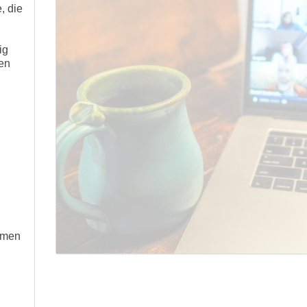
, die
ig
en
mmen