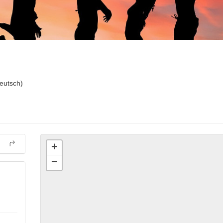
eutsch)
+
−