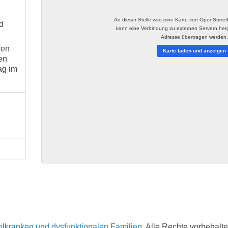
An dieser Stelle wird eine Karte von OpenStree
d
kann eine Verbindung zu externen Servern herge
Adresse übertragen werden
hen
Karte laden und anzeigen
en
ag im
lkranken und dysfunktionalen Familien
. Alle Rechte vorbehalte