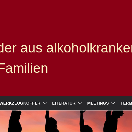
er aus alkoholkranke
Familien
WERKZEUGKOFFER
LITERATUR
MEETINGS
TERM