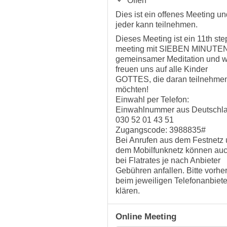
Offen
Dies ist ein offenes Meeting un
jeder kann teilnehmen.
Dieses Meeting ist ein 11th ste
meeting mit SIEBEN MINUTE
gemeinsamer Meditation und w
freuen uns auf alle Kinder
GOTTES, die daran teilnehme
möchten!
Einwahl per Telefon:
Einwahlnummer aus Deutschla
030 52 01 43 51
Zugangscode: 3988835#
Bei Anrufen aus dem Festnetz
dem Mobilfunknetz können au
bei Flatrates je nach Anbieter
Gebühren anfallen. Bitte vorhe
beim jeweiligen Telefonanbiete
klären.
Online Meeting