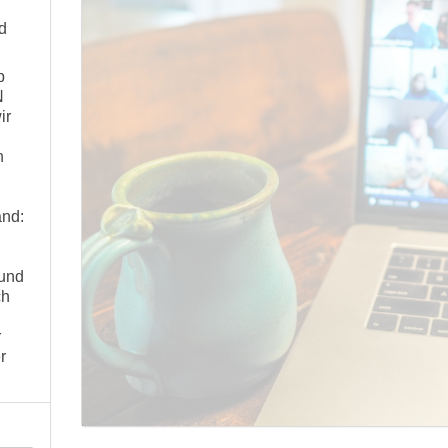
d
p
N
ir
n
nd:
 und
ch
r
r