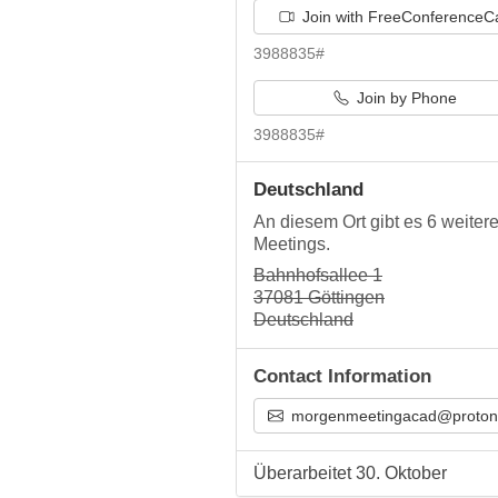
Join with FreeConferenceCa
3988835#
Join by Phone
3988835#
Deutschland
An diesem Ort gibt es 6 weiter
Meetings.
Bahnhofsallee 1
37081 Göttingen
Deutschland
Contact Information
morgenmeetingacad@protonmail.com
Überarbeitet 30. Oktober