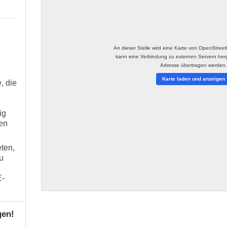
An dieser Stelle wird eine Karte von OpenStree
kann eine Verbindung zu externen Servern herge
Adresse übertragen werden
Karte laden und anzeigen
, die
ig
en
ten,
u
E-
gen!