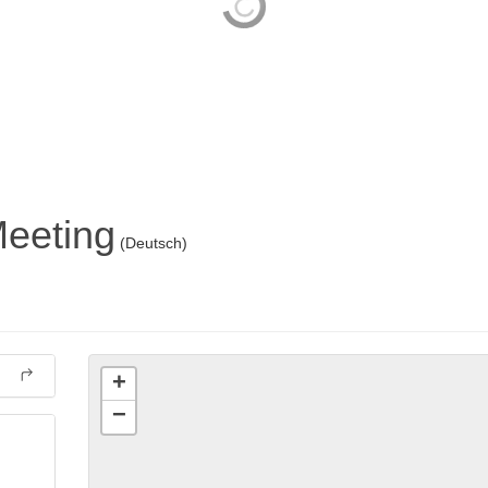
Meeting
(Deutsch)
+
−