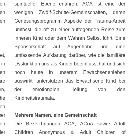
en
spiritueller Ebene erfahren. ACA ist eine der
gen
wenigen Zwölf-Schritte-Gemeinschaften, deren
en
Genesungsprogramm Aspekte der Trauma-Arbeit
umfasst, die oft zu einer aufregenden Reise zum
Inneren Kind oder dem Wahren Selbst führt. Eine
Sponsorschaft auf Augenhöhe und eine
et,
umfassende Aufklärung darüber, wie die familiäre
in
Dysfunktion uns als Kinder beeinflusst hat und sich
ien
noch heute in unserem Erwachsenenleben
re
auswirkt, unterstützen das Erwachsene Kind bei
en,
der emotionalen Heilung von den
die
Kindheitstraumata.
hen
ser
Mehrere Namen, eine Gemeinschaft
ien
Die Bezeichnungen ACA, ACoA sowie Adult
der
Children Anonymous & Adult Children of