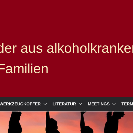
er aus alkoholkranke
Familien
WERKZEUGKOFFER
LITERATUR
MEETINGS
TERM