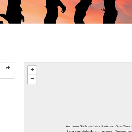
+
−
An dieser Stelle wird eine Karte von OpenStree
kann eine Verbindung zu externen Servern herge