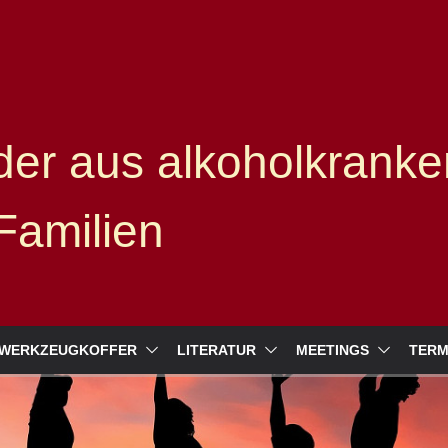
er aus alkoholkranke
Familien
WERKZEUGKOFFER
LITERATUR
MEETINGS
TERM