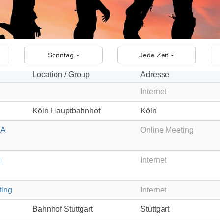
Sonntag
Jede Zeit
Location / Group
Adresse
Internet
Köln Hauptbahnhof
Köln
RA
Online Meeting
g
Internet
ting
Internet
Bahnhof Stuttgart
Stuttgart